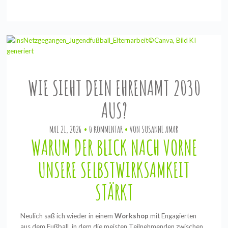
WIE SIEHT DEIN EHRENAMT 2030
AUS?
MAI 21, 2026
0 KOMMENTAR
VON
SUSANNE AMAR
WARUM DER BLICK NACH VORNE
UNSERE SELBSTWIRKSAMKEIT
STÄRKT
Neulich saß ich wieder in einem
Workshop
mit Engagierten
aus dem Fußball, in dem die meisten Teilnehmenden zwischen