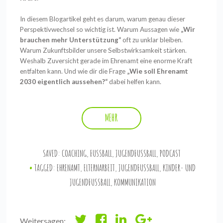
In diesem Blogartikel geht es darum, warum genau dieser
Perspektivwechsel so wichtig ist. Warum Aussagen wie
„Wir
brauchen mehr Unterstützung“
oft zu unklar bleiben.
Warum Zukunftsbilder unsere Selbstwirksamkeit stärken.
Weshalb Zuversicht gerade im Ehrenamt eine enorme Kraft
entfalten kann. Und wie dir die Frage
„Wie soll Ehrenamt
2030 eigentlich aussehen?“
dabei helfen kann.
MEHR
SAVED:
COACHING
,
FUSSBALL
,
JUGENDFUSSBALL
,
PODCAST
TAGGED:
EHRENAMT
,
ELTERNARBEIT
,
JUGENDFUSSBALL
,
KINDER- UND
JUGENDFUSSBALL
,
KOMMUNIKATION
Weitersagen: