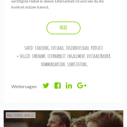
wichtigste Hebel in deiner Elternarbeit ist und wie du ihn
konkret nutzen kannst.
MEHR
SAVED:
COACHING
,
FUSSBALL
,
JUGENDFUSSBALL
,
PODCAST
TAGGED:
EHRENAMT
,
ELTERNARBEIT
,
ENGAGEMENT
,
FUSSBALLTRAINER
,
KOMMUNIAKTION
,
SINNSTIFTUNG
Weitersagen: