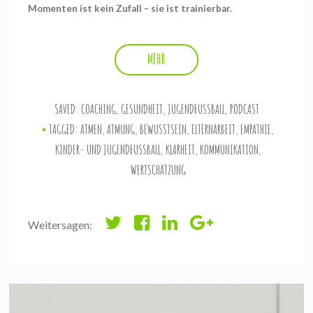
Momenten ist kein Zufall – sie ist trainierbar.
MEHR
SAVED:
COACHING
,
GESUNDHEIT
,
JUGENDFUSSBALL
,
PODCAST
TAGGED:
ATMEN
,
ATMUNG
,
BEWUSSTSEIN
,
ELTERNARBEIT
,
EMPATHIE
,
KINDER- UND JUGENDFUSSBALL
,
KLARHEIT
,
KOMMUNIKATION
,
WERTSCHÄTZUNG
Weitersagen: