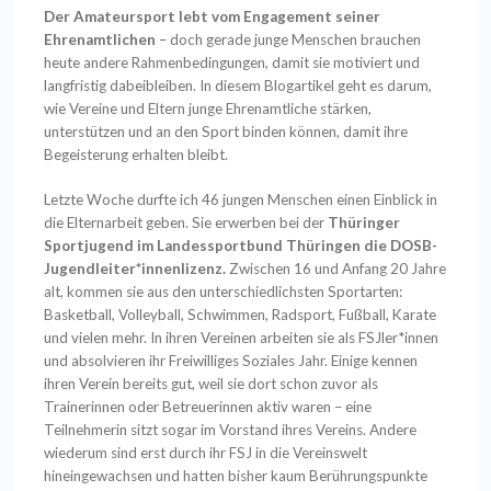
Der Amateursport lebt vom Engagement seiner
Ehrenamtlichen
– doch gerade junge Menschen brauchen
heute andere Rahmenbedingungen, damit sie motiviert und
langfristig dabeibleiben. In diesem Blogartikel geht es darum,
wie Vereine und Eltern junge Ehrenamtliche stärken,
unterstützen und an den Sport binden können, damit ihre
Begeisterung erhalten bleibt.
Letzte Woche durfte ich 46 jungen Menschen einen Einblick in
die Elternarbeit geben. Sie erwerben bei der
Thüringer
Sportjugend im Landessportbund Thüringen die DOSB-
Jugendleiter*innenlizenz.
Zwischen 16 und Anfang 20 Jahre
alt, kommen sie aus den unterschiedlichsten Sportarten:
Basketball, Volleyball, Schwimmen, Radsport, Fußball, Karate
und vielen mehr. In ihren Vereinen arbeiten sie als FSJler*innen
und absolvieren ihr Freiwilliges Soziales Jahr. Einige kennen
ihren Verein bereits gut, weil sie dort schon zuvor als
Trainerinnen oder Betreuerinnen aktiv waren – eine
Teilnehmerin sitzt sogar im Vorstand ihres Vereins. Andere
wiederum sind erst durch ihr FSJ in die Vereinswelt
hineingewachsen und hatten bisher kaum Berührungspunkte