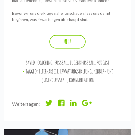
klar zu benennen, obwohl sie so viel verändern können?
Bevor wir uns die Frage näher anschauen, lass uns damit
beginnen, was Erwartungen überhaupt sind.
MEHR
SAVED:
COACHING
,
FUSSBALL
,
JUGENDFUSSBALL
,
PODCAST
TAGGED:
ELTERNARBEIT
,
ERWARTUNGSHALTUNG
,
KINDER- UND
JUGENDFUSSBALL
,
KOMMUNIKATION
Weitersagen: