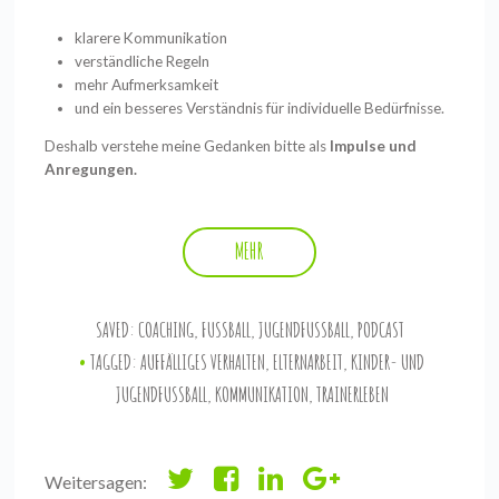
klarere Kommunikation
verständliche Regeln
mehr Aufmerksamkeit
und ein besseres Verständnis für individuelle Bedürfnisse.
Deshalb verstehe meine Gedanken bitte als
Impulse und
Anregungen.
MEHR
SAVED:
COACHING
,
FUSSBALL
,
JUGENDFUSSBALL
,
PODCAST
TAGGED:
AUFFÄLLIGES VERHALTEN
,
ELTERNARBEIT
,
KINDER- UND
JUGENDFUSSBALL
,
KOMMUNIKATION
,
TRAINERLEBEN
Weitersagen: