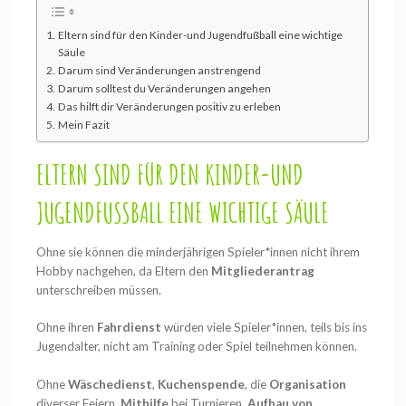
Eltern sind für den Kinder-und Jugendfußball eine wichtige
Säule
Darum sind Veränderungen anstrengend
Darum solltest du Veränderungen angehen
Das hilft dir Veränderungen positiv zu erleben
Mein Fazit
ELTERN SIND FÜR DEN KINDER-UND
JUGENDFUSSBALL EINE WICHTIGE SÄULE
Ohne sie können die minderjährigen Spieler*innen nicht ihrem
Hobby nachgehen, da Eltern den
Mitgliederantrag
unterschreiben müssen.
Ohne ihren
Fahrdienst
würden viele Spieler*innen, teils bis ins
Jugendalter, nicht am Training oder Spiel teilnehmen können.
Ohne
Wäschedienst
,
Kuchenspende
, die
Organisation
diverser Feiern,
Mithilfe
bei Turnieren,
Aufbau von