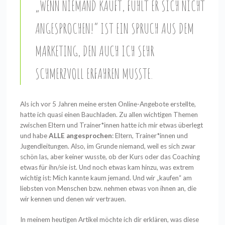
„WENN NIEMAND KAUFT, FÜHLT ER SICH NICHT
ANGESPROCHEN!“ IST EIN SPRUCH AUS DEM
MARKETING, DEN AUCH ICH SEHR
SCHMERZVOLL ERFAHREN MUSSTE.
Als ich vor 5 Jahren meine ersten Online-Angebote erstellte,
hatte ich quasi einen Bauchladen. Zu allen wichtigen Themen
zwischen Eltern und Trainer*innen hatte ich mir etwas überlegt
und habe
ALLE angesprochen
: Eltern, Trainer*innen und
Jugendleitungen.
Also, im Grunde niemand, weil es sich zwar
schön las, aber keiner wusste, ob der Kurs oder das Coaching
etwas für ihn/sie ist. Und noch etwas kam hinzu, was extrem
wichtig ist: Mich kannte kaum jemand. Und wir „kaufen“ am
liebsten von Menschen bzw. nehmen etwas von ihnen an, die
wir kennen und denen wir vertrauen.
In meinem heutigen Artikel möchte ich dir erklären, was diese