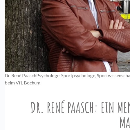
Dr. René PaaschPsychologe, Sportpsychologe, Sportwissenscha
beim VfL Bochum
DR. RENÉ PAASCH: EIN MEN
MA