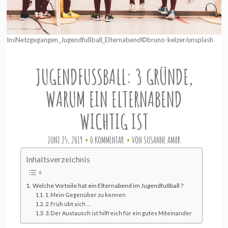
InsNetzgegangen_Jugendfußball_Elternabend©bruno-kelzer/unsplash
JUGENDFUSSBALL: 3 GRÜNDE, W
ARUM EIN ELTERNABEND W
ICHTIG IST
JUNI 25, 2019
0 KOMMENTAR
VON
SUSANNE AMAR
Inhaltsverzeichnis
Welche Vorteile hat ein Elternabend im Jugendfußball ?
1. Mein Gegenüber zu kennen
2. Früh übt sich …
3. Der Austausch ist hilfreich für ein gutes Miteinander