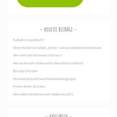
NEUESTE BEITRÄGE
Fußball ist unpolitisch?
Wenn Kinder im Fußball „stören“ und was dahinterstecken kann
Wie sieht dein Ehrenamt 2030 aus?
Warum Sinn der Schlüssel für deine Elternarbeit ist
Bye, bye Christian
Ehrenamt braucht neue Rahmenbedingungen
Prüfen. Rufen. Drücken.
Alle wollen das Beste und trotzdem kracht’s
KATEGORIEN