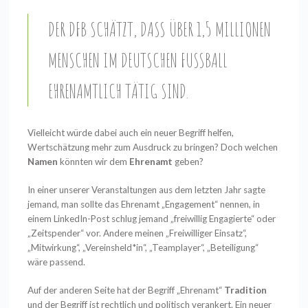
DER DFB SCHÄTZT, DASS ÜBER 1,5 MILLIONEN
MENSCHEN IM DEUTSCHEN FUSSBALL E
HRENAMTLICH TÄTIG SIND.
Vielleicht würde dabei auch ein neuer Begriff helfen,
Wertschätzung mehr zum Ausdruck zu
bringen?
Doch welchen
Namen
könnten wir dem
Ehrenamt
geben?
In einer unserer Veranstaltungen aus dem letzten Jahr sagte
jemand, man sollte das Ehrenamt „Engagement“ nennen, in
einem LinkedIn-Post schlug jemand „freiwillig Engagierte“ oder
„Zeitspender“ vor. Andere meinen „Freiwilliger Einsatz“,
„Mitwirkung“, „Vereinsheld*in“, „Teamplayer“, „Beteiligung“
wäre passend.
Auf der anderen Seite hat der Begriff „Ehrenamt“
Tradition
und der Begriff ist rechtlich und
politisch verankert. Ein neuer