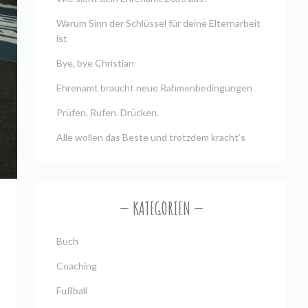
Warum Sinn der Schlüssel für deine Elternarbeit
ist
Bye, bye Christian
Ehrenamt braucht neue Rahmenbedingungen
Prüfen. Rufen. Drücken.
Alle wollen das Beste und trotzdem kracht’s
KATEGORIEN
Buch
Coaching
Fußball