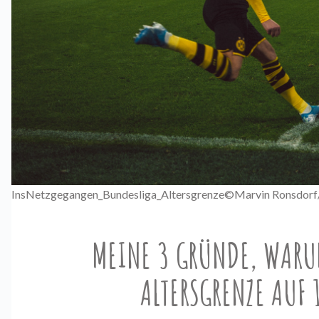
InsNetzgegangen_Bundesliga_Altersgrenze©Marvin Ronsdorf
MEINE 3 GRÜNDE, WARUM
ALTERSGRENZE AUF 1