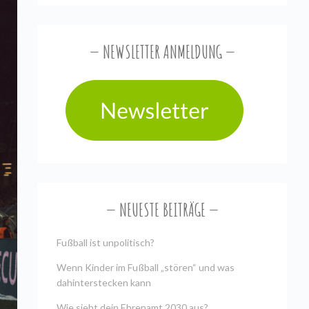
NEWSLETTER ANMELDUNG
NEUESTE BEITRÄGE
Fußball ist unpolitisch?
Wenn Kinder im Fußball „stören“ und was
dahinterstecken kann
Wie sieht dein Ehrenamt 2030 aus?