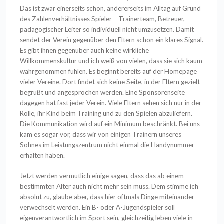
Das ist zwar einerseits schön, andererseits im Alltag auf Grund
des Zahlenverhältnisses Spieler – Trainerteam, Betreuer,
pädagogischer Leiter so individuell nicht umzusetzen. Damit
sendet der Verein gegenüber den Eltern schon ein klares Signal.
Es gibt ihnen gegenüber auch keine wirkliche
Willkommenskultur und ich weiß von vielen, dass sie sich kaum
wahrgenommen fühlen. Es beginnt bereits auf der Homepage
vieler Vereine. Dort findet sich keine Seite, in der Eltern gezielt
begrüßt und angesprochen werden. Eine Sponsorenseite
dagegen hat fast jeder Verein. Viele Eltern sehen sich nur in der
Rolle, ihr Kind beim Training und zu den Spielen abzuliefern.
Die Kommunikation wird auf ein Minimum beschränkt. Bei uns
kam es sogar vor, dass wir von einigen Trainern unseres
Sohnes im Leistungszentrum nicht einmal die Handynummer
erhalten haben.
Jetzt werden vermutlich einige sagen, dass das ab einem
bestimmten Alter auch nicht mehr sein muss. Dem stimme ich
absolut zu, glaube aber, dass hier oftmals Dinge miteinander
verwechselt werden. Ein B- oder A-Jugendspieler soll
eigenverantwortlich im Sport sein, gleichzeitig leben viele in