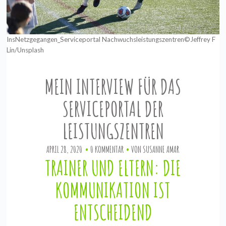
InsNetzgegangen_Serviceportal Nachwuchsleistungszentren©Jeffrey F
Lin/Unsplash
MEIN INTERVIEW FÜR DAS
SERVICEPORTAL DER
LEISTUNGSZENTREN
APRIL 28, 2020
0 KOMMENTAR
VON
SUSANNE AMAR
TRAINER UND ELTERN: DIE
KOMMUNIKATION IST
ENTSCHEIDEND