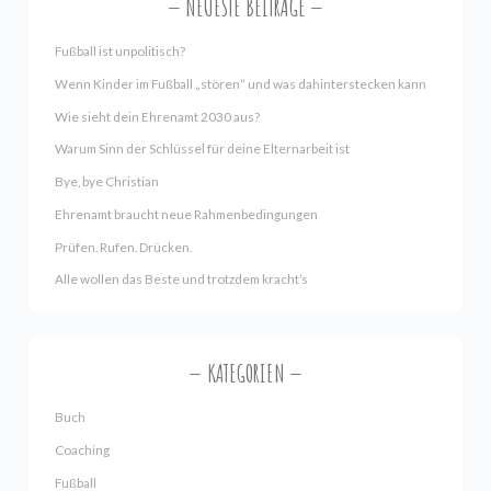
NEUESTE BEITRÄGE
Fußball ist unpolitisch?
Wenn Kinder im Fußball „stören“ und was dahinterstecken kann
Wie sieht dein Ehrenamt 2030 aus?
Warum Sinn der Schlüssel für deine Elternarbeit ist
Bye, bye Christian
Ehrenamt braucht neue Rahmenbedingungen
Prüfen. Rufen. Drücken.
Alle wollen das Beste und trotzdem kracht’s
KATEGORIEN
Buch
Coaching
Fußball