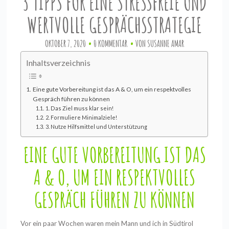
3 TIPPS FÜR EINE STRESSFREIE UND
WERTVOLLE GESPRÄCHSSTRATEGIE
OKTOBER 7, 2020
0 KOMMENTAR
VON
SUSANNE AMAR
Inhaltsverzeichnis
Eine gute Vorbereitung ist das A & O, um ein respektvolles
Gespräch führen zu können
1. Das Ziel muss klar sein!
2. Formuliere Minimalziele!
3. Nutze Hilfsmittel und Unterstützung
EINE GUTE VORBEREITUNG IST DAS
A & O, UM EIN RESPEKTVOLLES
GESPRÄCH FÜHREN ZU KÖNNEN
Vor ein paar Wochen waren mein Mann und ich in Südtirol