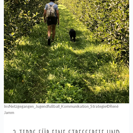
InsNetzgegangen_Jugendfußball_Kommunikation_Strategie©René
Jamm