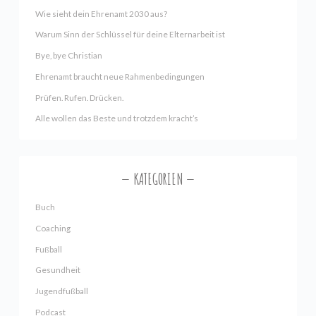
Wie sieht dein Ehrenamt 2030 aus?
Warum Sinn der Schlüssel für deine Elternarbeit ist
Bye, bye Christian
Ehrenamt braucht neue Rahmenbedingungen
Prüfen. Rufen. Drücken.
Alle wollen das Beste und trotzdem kracht’s
KATEGORIEN
Buch
Coaching
Fußball
Gesundheit
Jugendfußball
Podcast