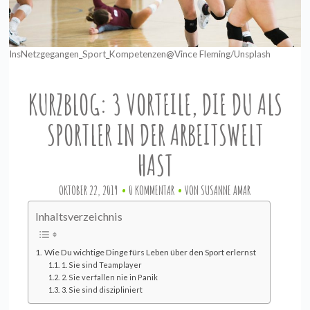
InsNetzgegangen_Sport_Kompetenzen@Vince Fleming/Unsplash
KURZBLOG: 3 VORTEILE, DIE DU ALS
SPORTLER IN DER ARBEITSWELT
HAST
OKTOBER 22, 2019
0 KOMMENTAR
VON
SUSANNE AMAR
Inhaltsverzeichnis
Wie Du wichtige Dinge fürs Leben über den Sport erlernst
1. Sie sind Teamplayer
2. Sie verfallen nie in Panik
3. Sie sind diszipliniert