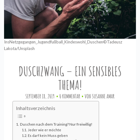
InsNetzgegangen_Jugendfußball_Kindeswohl_Duschen©Tadeusz
Lakota/Unsplash
DUSCHZWANG – EIN SENSIBLES
THEMA!
SEPTEMBER 18, 2019
0 KOMMENTAR
VON
SUSANNE AMAR
Inhaltsverzeichnis
Duschen nach dem Training? Nur freiwillig!
Jeder wie er möchte
Es darf kein Muss geben