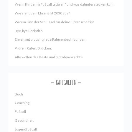
Wenn Kinder im Fußball „stören“ und was dahinterstecken kann
Wie sieht dein Ehrenamt 2030 aus?
Warum Sinn der Schlüssel für deine Elternarbeit ist
Bye, bye Christian
Ehrenamt braucht neue Rahmenbedingungen
Prüfen. Rufen. Drücken.
Alle wollen das Beste und trotzdem kracht’s
KATEGORIEN
Buch
Coaching
Fußball
Gesundheit
Jugendfußball