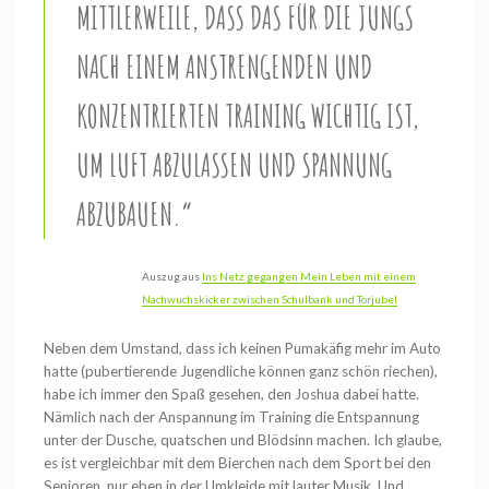
ITTLERWEILE, DASS DAS FÜR DIE JUNGS N
ACH EINEM ANSTRENGENDEN UND K
ONZENTRIERTEN TRAINING WICHTIG IST, U
M LUFT ABZULASSEN UND SPANNUNG A
BZUBAUEN.“
Auszug aus
Ins Netz gegangen Mein Leben mit einem
Nachwuchskicker zwischen Schulbank und Torjubel
Neben dem Umstand, dass ich keinen Pumakäfig mehr im Auto
hatte (pubertierende Jugendliche können ganz schön riechen),
habe ich immer den Spaß gesehen, den Joshua dabei hatte.
Nämlich nach der Anspannung im Training die Entspannung
unter der Dusche, quatschen und Blödsinn machen. Ich glaube,
es ist vergleichbar mit dem Bierchen nach dem Sport bei den
Senioren, nur eben in der Umkleide mit lauter Musik. Und