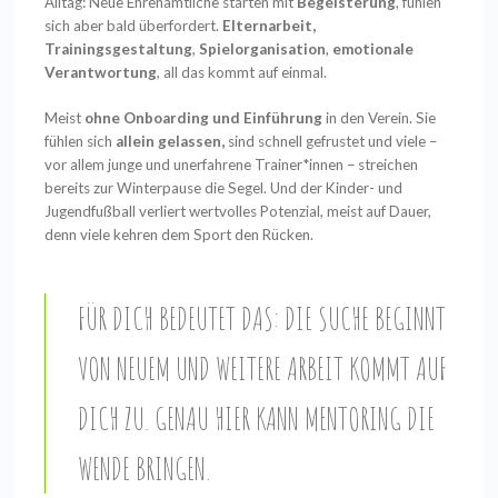
Alltag: Neue Ehrenamtliche starten mit
Begeisterung
, fühlen
sich aber bald überfordert.
Elternarbeit,
Trainingsgestaltung
,
Spielorganisation
,
emotionale
Verantwortung
, all das kommt auf einmal.
Meist
ohne Onboarding und Einführung
in den Verein. Sie
fühlen sich
allein gelassen,
sind schnell gefrustet und viele –
vor allem junge und unerfahrene Trainer*innen – streichen
bereits zur Winterpause die Segel. Und der Kinder- und
Jugendfußball verliert wertvolles Potenzial, meist auf Dauer,
denn viele kehren dem Sport den Rücken.
FÜR DICH BEDEUTET DAS: DIE SUCHE BEGINNT
VON NEUEM UND WEITERE ARBEIT KOMMT AUF
DICH ZU. GENAU HIER KANN MENTORING DIE
WENDE BRINGEN.