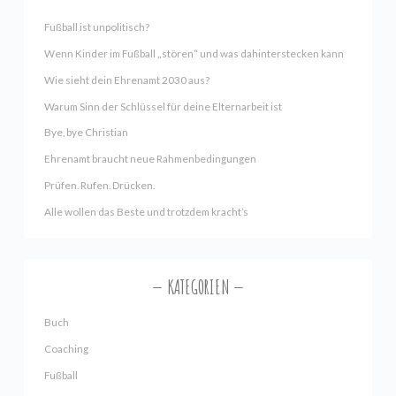
Fußball ist unpolitisch?
Wenn Kinder im Fußball „stören“ und was dahinterstecken kann
Wie sieht dein Ehrenamt 2030 aus?
Warum Sinn der Schlüssel für deine Elternarbeit ist
Bye, bye Christian
Ehrenamt braucht neue Rahmenbedingungen
Prüfen. Rufen. Drücken.
Alle wollen das Beste und trotzdem kracht’s
KATEGORIEN
Buch
Coaching
Fußball