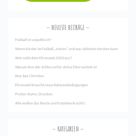
NEUESTE BEITRÄGE
Fußball ist unpolitisch?
Wenn Kinder im Fußball „stören“ und was dahinterstecken kann
Wie sieht dein Ehrenamt 2030 aus?
Warum Sinn der Schlüssel für deine Elternarbeit ist
Bye, bye Christian
Ehrenamt braucht neue Rahmenbedingungen
Prüfen. Rufen. Drücken.
Alle wollen das Beste und trotzdem kracht’s
KATEGORIEN