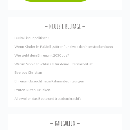
NEUESTE BEITRÄGE
Fußball ist unpolitisch?
Wenn Kinder im Fußball „stören“ und was dahinterstecken kann
Wie sieht dein Ehrenamt 2030 aus?
Warum Sinn der Schlüssel für deine Elternarbeit ist
Bye, bye Christian
Ehrenamt braucht neue Rahmenbedingungen
Prüfen. Rufen. Drücken.
Alle wollen das Beste und trotzdem kracht’s
KATEGORIEN