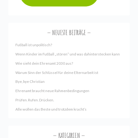
NEUESTE BEITRÄGE
Fußball ist unpolitisch?
Wenn Kinder im Fußball „stören“ und was dahinterstecken kann
Wie sieht dein Ehrenamt 2030 aus?
Warum Sinn der Schlüssel für deine Elternarbeit ist
Bye, bye Christian
Ehrenamt braucht neue Rahmenbedingungen
Prüfen. Rufen. Drücken.
Alle wollen das Beste und trotzdem kracht’s
KATEGORIEN