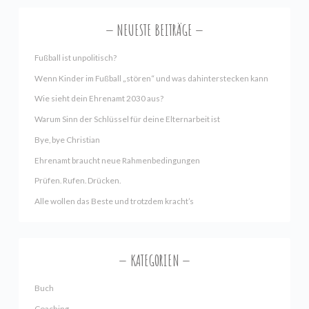
NEUESTE BEITRÄGE
Fußball ist unpolitisch?
Wenn Kinder im Fußball „stören“ und was dahinterstecken kann
Wie sieht dein Ehrenamt 2030 aus?
Warum Sinn der Schlüssel für deine Elternarbeit ist
Bye, bye Christian
Ehrenamt braucht neue Rahmenbedingungen
Prüfen. Rufen. Drücken.
Alle wollen das Beste und trotzdem kracht’s
KATEGORIEN
Buch
Coaching