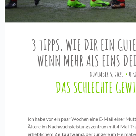
3 TIPPS, WIE DIR EIN GUT
WENN MEHR ALS EINS DEI
NOVEMBER 5, 2020
0 K
DAS SCHLECHTE GEWI
Ich habe vor ein paar Wochen eine E-Mail einer Mutt
Ältere im Nachwuchsleistungszentrum mit 4 Mal Tra
erheblichem
Zeitaufwand
, der Jüngere im Heimatve