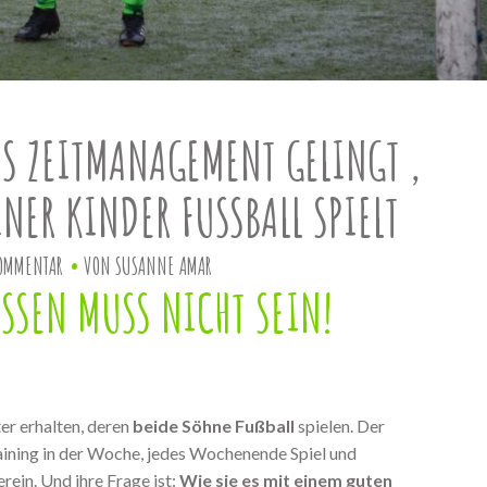
ES ZEITMANAGEMENT GELINGT ,
NER KINDER FUSSBALL SPIELT
OMMENTAR
VON
SUSANNE AMAR
SSEN MUSS NICHT SEIN!
er erhalten, deren
beide Söhne Fußball
spielen. Der
ining in der Woche, jedes Wochenende Spiel und
rein. Und ihre Frage ist:
Wie sie es mit einem guten