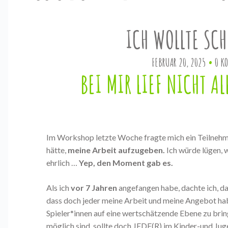
ICH WOLLTE SC
FEBRUAR 20, 2025
0 K
BEI MIR LIEF NICHT A
Im Workshop letzte Woche fragte mich ein Teilnehm
hätte,
meine Arbeit aufzugeben.
Ich würde lügen, 
ehrlich …
Yep, den Moment gab es.
Als ich
vor 7 Jahren
angefangen habe, dachte ich, das
dass doch jeder meine Arbeit und meine Angebot ha
Spieler*innen auf eine wertschätzende Ebene zu br
möglich sind, sollte doch JEDE(R) im Kinder-und Jug