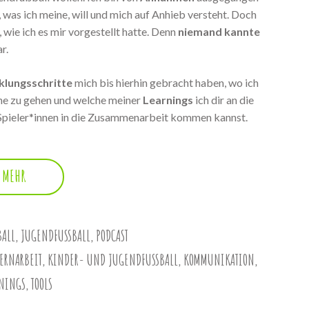
 was ich meine, will und mich auf Anhieb versteht. Doch
, wie ich es mir vorgestellt hatte. Denn
niemand kannte
r.
klungsschritte
mich bis hierhin gebracht haben, wo ich
eine zu gehen und welche meiner
Learnings
ich dir an die
 Spieler*innen in die Zusammenarbeit kommen kannst.
MEHR
ALL
,
JUGENDFUSSBALL
,
PODCAST
TERNARBEIT
,
KINDER- UND JUGENDFUSSBALL
,
KOMMUNIKATION
,
RNINGS
,
TOOLS