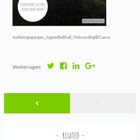
InsNetzgegangen_Jugendfußball_Onboarding©Canva
Weitersagen:
RELATED