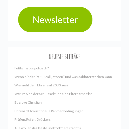
NEUESTE BEITRÄGE
Fußball ist unpolitisch?
Wenn Kinder im Fußball „stören“ und was dahinterstecken kann
Wie sieht dein Ehrenamt 2030 aus?
Warum Sinn der Schlüssel für deine Elternarbeit ist
Bye, bye Christian
Ehrenamt braucht neue Rahmenbedingungen
Prüfen. Rufen. Drücken.
Alle wollen das Beste und trotzdem kracht’s