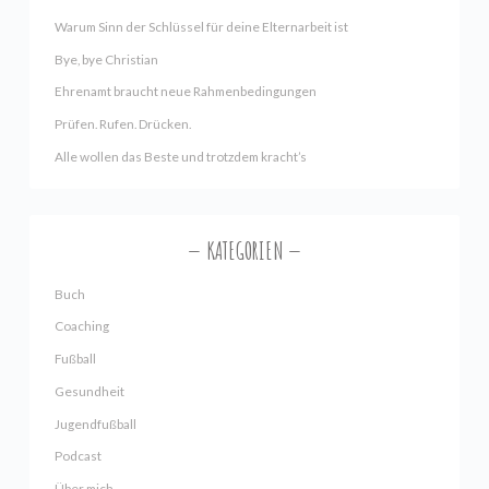
Warum Sinn der Schlüssel für deine Elternarbeit ist
Bye, bye Christian
Ehrenamt braucht neue Rahmenbedingungen
Prüfen. Rufen. Drücken.
Alle wollen das Beste und trotzdem kracht’s
KATEGORIEN
Buch
Coaching
Fußball
Gesundheit
Jugendfußball
Podcast
Über mich