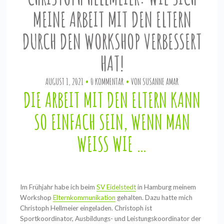
MEINE ARBEIT MIT DEN ELTERN
DURCH DEN WORKSHOP VERBESSERT
HAT!
AUGUST 1, 2021
0 KOMMENTAR
VON
SUSANNE AMAR
DIE ARBEIT MIT DEN ELTERN KANN
SO EINFACH SEIN, WENN MAN
WEISS WIE …
Im Frühjahr habe ich beim
SV Eidelstedt
in Hamburg meinem
Workshop
Elternkommunikation
gehalten. Dazu hatte mich
Christoph Hellmeier eingeladen. Christoph ist
Sportkoordinator, Ausbildungs- und Leistungskoordinator der